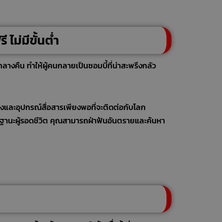
ไม่มีขั้นต่ำ
กลางคืน ทำให้ผู้คนกลายเป็นซอมบี้ที่น่าสะพรึงกลัว
งของและอุปกรณ์สื่อสารเพียงพอที่จะติดต่อกับโลก
ในฐานะผู้รอดชีวิต คุณสามารถฝ่าฟันอันตรายและค้นหา