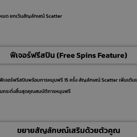
งหมด ยกเว้นสัญลักษณ์ Scatter
ฟีเจอร์ฟรีสปิน (Free Spins Feature)
เจอร์ฟรีสปินพร้อมการหมุนฟรี 15 ครั้ง สัญลักษณ์ Scatter เพิ่มเติมแต่ล
นกระทั่งสิ้นสุดคุณสมบัติการหมุนฟรี
ขยายสัญลักษณ์เสริมด้วยตัวคูณ