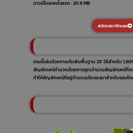
ดาวน์โหลดครั้งแรก : 20.9 MB
สมัครสมาชิกเลย
เกมนี้เล่นด้วยการเดิมพันพื้นฐาน 20 วิธีสำหรับ 1,60
สัญลักษณ์คำนวณโดยการคูณจำนวนสัญลักษณ์ที่ชนะที่
ทำให้สัญลักษณ์ที่อยู่ด้านบนเรียงลงมาสำหรับรอบใหม