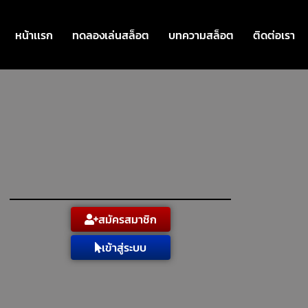
หน้าเเรก
ทดลองเล่นสล็อต
บทความสล็อต
ติดต่อเรา
สมัครสมาชิก
เข้าสู่ระบบ