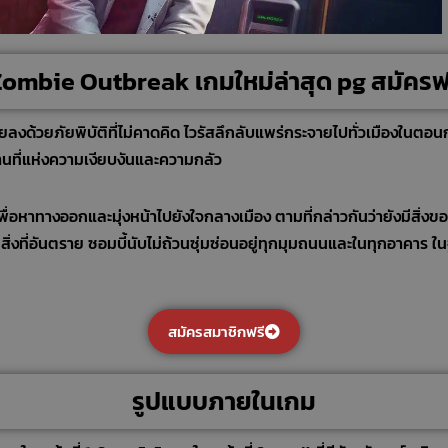
Zombie Outbreak เกมใหม่ล่าสุด pg สมัครฟรี 
ายลงด้วยภัยพิบัติที่ไม่คาดคิด ไวรัสลึกลับแพร่กระจายไปทั่วเมืองในตอน
สถานที่แห่งความเงียบงันและความกลัว
ันเพื่อหาทางออกและมุ่งหน้าไปยังใจกลางเมือง ตามที่กล่าวกันว่ายังมีสิ่
ิ่งที่อันตราย ซอมบี้นับไม่ถ้วนซุ่มซ่อนอยู่ทุกมุมถนนและในทุกอาคาร 
สมัครสมาชิกฟรี
รูปแบบภายในเกม