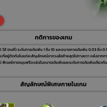
กติการของเกม
0 วิธี (คงที่) ระดับการเดิมพัน 1 ถึง 10 และขนาดการเดิมพัน 0.03 ถึง 0
อยู่ติดกันในแต่ละสัญลักษณ์จากวงล้อซ้ายสุดไปทางขวา หลังจากการจ
่ ฟีเจอร์การหมุนฟรีจะเล่นในขนาดเดิมพันและระดับการเดิมพันเดียวกันก
สัญลักษณ์พิเศษภายในเกม