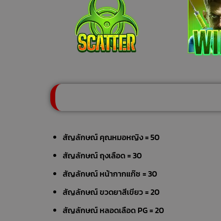
สัญลักษณ์ คุณหมอหญิง = 50
สัญลักษณ์ ถุงเลือด = 30
สัญลักษณ์ หน้ากากแก๊ซ = 30
สัญลักษณ์ ขวดยาสีเขียว = 20
สัญลักษณ์ หลอดเลือด PG = 20