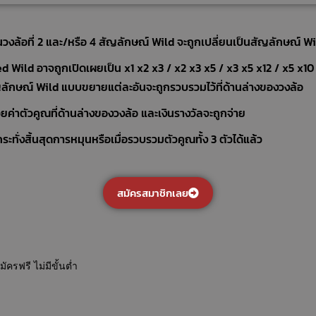
ล้อที่ 2 และ/หรือ 4 สัญลักษณ์ Wild จะถูกเปลี่ยนเป็นสัญลักษณ์ W
Wild อาจถูกเปิดเผยเป็น x1 x2 x3 / x2 x3 x5 / x3 x5 x12 / x5 x10 
ัญลักษณ์ Wild แบบขยายแต่ละอันจะถูกรวบรวมไว้ที่ด้านล่างของวงล้อ
ค่าตัวคูณที่ด้านล่างของวงล้อ และเงินรางวัลจะถูกจ่าย
ั่งสิ้นสุดการหมุนหรือเมื่อรวบรวมตัวคูณทั้ง 3 ตัวได้แล้ว
สมัครสมาชิกเลย
ครฟรี ไม่มีขั้นต่ำ