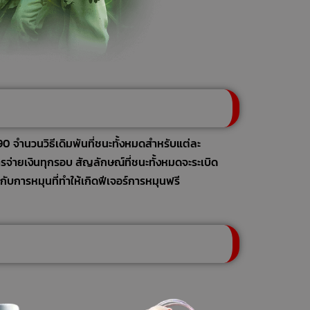
.90 จำนวนวิธีเดิมพันที่ชนะทั้งหมดสำหรับแต่ละ
่ายเงินทุกรอบ สัญลักษณ์ที่ชนะทั้งหมดจะระเบิด
ับการหมุนที่ทำให้เกิดฟีเจอร์การหมุนฟรี