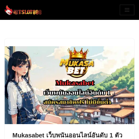
Skip
to
content
Mukasabet เว็บพนันออนไลน์อันดับ 1 ตัว