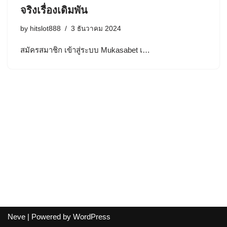
จริงเรื่องเดิมพัน
by
hitslot888
3 ธันวาคม 2024
สมัครสมาชิก เข้าสู่ระบบ Mukasabet เ…
Neve
| Powered by
WordPress