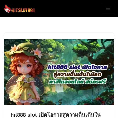
Skip
to
content
hit888 slot เปิดโอกาสสู่ความตื่นเต้นใน