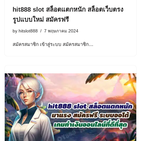
hit888 slot สล็อตแตกหนัก สล็อตเว็บตรง
รูปแบบใหม่ สมัครฟรี
by
hitslot888
7 พฤษภาคม 2024
สมัครสมาชิก เข้าสู่ระบบ สมัครสมาชิก…