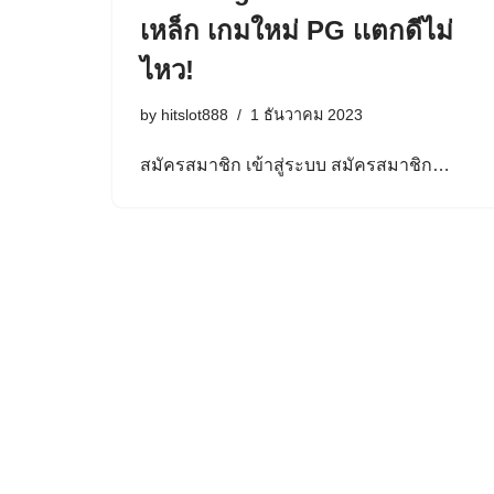
เหล็ก เกมใหม่ PG เเตกดีไม่
ไหว!
by
hitslot888
1 ธันวาคม 2023
สมัครสมาชิก เข้าสู่ระบบ สมัครสมาชิก…