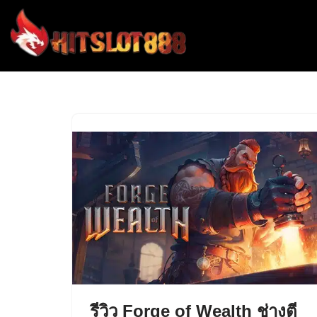
Skip
to
content
รีวิว Forge of Wealth ช่างตี