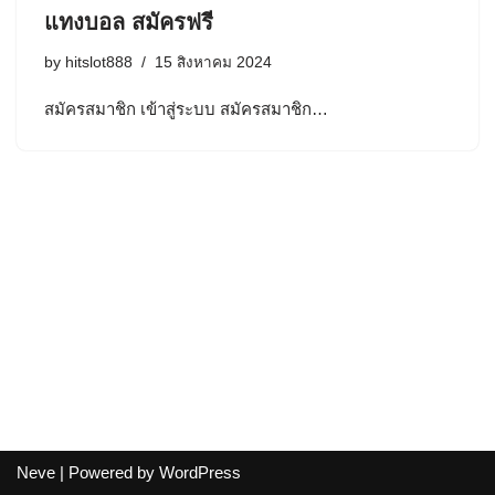
แทงบอล สมัครฟรี
by
hitslot888
15 สิงหาคม 2024
สมัครสมาชิก เข้าสู่ระบบ สมัครสมาชิก…
Neve
| Powered by
WordPress