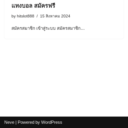
แทงบอล สมัครฟรี
by
hitslot888
15 สิงหาคม 2024
สมัครสมาชิก เข้าสู่ระบบ สมัครสมาชิก…
Neve
| Powered by
WordPress