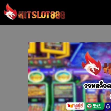
Skip
to
content