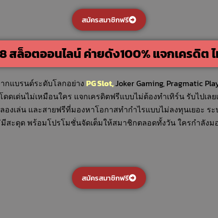
สมัครสมาชิกฟรี
8 สล็อตออนไลน์ ค่ายดัง100% แจกเครดิต ไม่
ากแบรนด์ระดับโลกอย่าง
PG
Slot
,
Joker
Gaming
,
Pragmatic
Pla
โดดเด่นไม่เหมือนใคร
แจกเครดิตฟรีแบบไม่ต้องทำ
เทิร์น
รับไปเล
ากลองเล่น และสายฟรีที่มองหาโอกาสทำกำไรแบบไม่ลงทุนเยอะ ระบบ
ม่มีสะดุด พร้อมโปรโมชั่นจัดเต็มให้สมาชิก
ตลอดทั้ง
วัน ใครกำลังม
สมัครสมาชิกฟรี