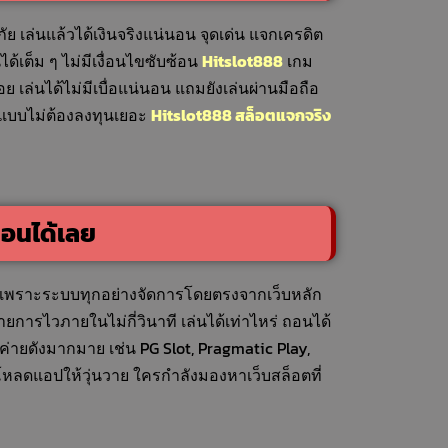
 เล่นแล้วได้เงินจริงแน่นอน จุดเด่น แจกเครดิต
ด้เต็ม ๆ ไม่มีเงื่อนไขซับซ้อน
Hitslot888
เกม
 เล่นได้ไม่มีเบื่อแน่นอน แถมยังเล่นผ่านมือถือ
อตแบบไม่ต้องลงทุนเยอะ
Hitslot888
สล็อตแจกจริง
ถอนได้เลย
เพราะระบบทุกอย่างจัดการโดยตรงจากเว็บหลัก
ารไวภายในไม่กี่วินาที เล่นได้เท่าไหร่ ถอนได้
ค่ายดังมากมาย เช่น PG
Slot
,
Pragmatic
Play
,
องโหลดแอปให้วุ่นวาย ใครกำลังมองหาเว็บ
สล
็อต
ที่