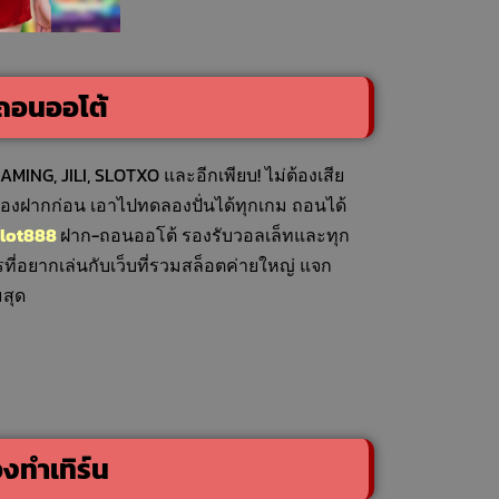
-ถอนออโต้
MING, JILI, SLOTXO และอีกเพียบ! ไม่ต้องเสีย
้องฝากก่อน เอาไปทดลองปั่นได้ทุกเกม ถอนได้
slot888
ฝาก-ถอนออโต้ รองรับวอลเล็ทและทุก
ี่อยากเล่นกับเว็บที่รวมสล็อตค่ายใหญ่ แจก
มสุด
งทำเทิร์น