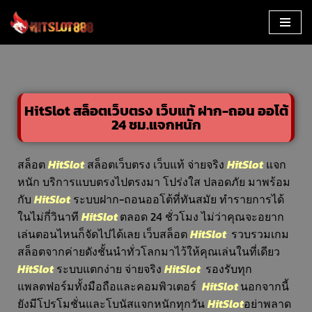
Skip
to
content
HitSlot สล็อตเว็บตรง เว็บแท้ ฝาก-ถอน ออโต้
24 ชม.แจกหนัก
สล
็อต
HitSlot
สล
็อต
เว็บ
ตรง
เว็บแท้
จ่ายจริง
HitSlot
แจก
หนัก
บริการแบบตรงไปตรงมา โปร่งใส ปลอดภัย มาพร้อม
กับ
HitSlot
ระบบฝาก-ถอนออโต้ที่ทันสมัย ทำรายการได้
ในไม่กี่วินาที
HitSlot
ตลอด 24 ชั่วโมง ไม่ว่าคุณจะอยาก
เล่นตอนไหนก็จัดไปได้เลย เว็บ
สล
็อต
HitSlot
รวบรวมเกม
สล
็อต
จากค่ายดังชั้นนำทั่วโลกมาไว้ให้คุณเล่นในที่เดียว
HitSlot
ระบบ
แตกง่าย จ่ายจริง
HitSlot
รองรับทุก
แพลตฟอร์มทั้งมือถือและคอมพิวเตอร์
HitSlot
นอกจากนี้
ยังมีโปรโมชั่นและโบนัสแจกหนักทุกวัน
HitSlot
อย่าพลาด