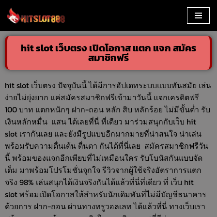
Skip
to
hit slot เว็บตรง เปิดโอกาส แตก แจก สมัคร
content
สมาชิกฟรี
hit
slot
เว็บตรง ปัจจุบันนี้ ได้มีการอ
ัป
เดทระบบแบบทันสมัย เล่น
ง่ายไม่ยุ่งยาก แค่สมัครสมาชิกฟรีเข้ามาวันนี้ แจกเครดิตฟรี
100 บาท แตกหนักๆ ฝาก-ถอน หลัก สิบ
หลักร้อย
ไม่มีขั้นต่ำ รับ
เงินหลักหมื่น แสน ได้เลยที่นี่ ที่เดียว มาร่วมสนุกกับเว็บ
hit
slot
เรากันเลย และยังมีรูปแบบอีกมากมายที่น่าสนใจ น่าเล่น
พร้อมรับความตื่นเต้น ตื่นตา กันได้ที่นี่เลย สมัครสมาชิกฟรีวัน
นี้ พร้อมของแจกอีกเพียบที่ไม่เหมือนใคร รับโบนัสกันแบบจัด
เต็ม มาพร้อมโปรโมชั่นจุกใจ รีวิวจากผู้ใช้จริงอัตราการแตก
จริง 98% เล่นสนุกได้เงินจริงกันได้แล้วที่นี่ที่เดียว ที่ เว็บ
hit
slot
พร้อมเปิดโอกาสให้สำหรับนักเดิมพันที่ไม่มีบัญชีธนาคาร
ด้วยการ ฝาก-ถอน ผ่านทางทรูวอล
เล
ท ได้แล้วที่นี่ ทางเว็บเรา