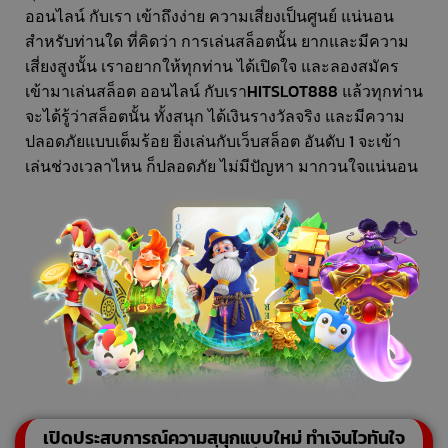
ออนไลน์ กับเรา เข้าถึงง่าย ความเสี่ยงเป็นศูนย์ แน่นอน
สำหรับท่านใด ที่คิดว่า การเล่นสล็อตนั้น ยากและมีความ
เสี่ยงสูงนั้น เราอยากให้ทุกท่าน ได้เปิดใจ และลองสมัคร
เข้ามาเล่นสล็อต ออนไลน์ กับเรา
HITSLOT888
แล้วทุกท่าน
จะได้รู้ว่าสล็อตนั้น ทั้งสนุก ได้เงินรางวัลจริง และมีความ
ปลอดภัยแบบเต็มร้อย ยิ่งเล่นกับเว็บสล็อต อันดับ 1 จะเข้า
เล่นช่วงเวลาไหน ก็ปลอดภัย ไม่มีปัญหา มากวนใจแน่นอน
เปิดประสบการณ์ความสนุกแบบใหม่ ทำเงินไวทันใจ