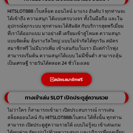
HITSLOT888 เว็บสล็อต ออนไลน์ มาแรง อันดับ 1 ทุกท่านจะ
ได้เข้าถึง ความสนุก ได้แบบครบวงจร ทั้งในมือถือ และใน
อุปกรณ์ทุกระบบ ทุกท่านจะได้สัมผัส กับบริการสุดพรีเมี่ยม
ที่เราได้ออกแบบ มาอย่างดี เตรียมเข้าสู่โหมด ความสนุก
แบบจัดเต็ม ลุ้นรางวัลใหญ่ แบบไม่จำกัดได้ทุกวัน สมัคร
สมาชิกฟรี ไม่มีบวกเพิ่ม เข้าเล่นกับเว็บเรา มีแต่กำไรพุ่ง
สามารถเริ่มต้น ความสนุกได้แบบ ไม่มีขั้นต่ำ สามารถลุ้น
เป็นเศรษฐี รายวันได้ตลอด 24 ชั่วโมงเลย
สมัครสมาชิกฟรี
ทางเข้าเล่น SLOT เปิดประตูสู่ความรวย
ไม่ว่าใคร ก็สามารถเข้ามา เปิดประสบการณ์ การเล่น
สล็อตออนไลน์ กับ HITSLOT888เว็บตรง ได้ทั้งนั้น ทุกท่าน
สามารถ เปิดประตูสู่ความรวยได้ แบบไม่รู้จบ เข้าเล่นเกม
ได้ทุกค่าย อัดแน่นไปด้วยความสนุก และบริการที่ยอดเยี่ยม