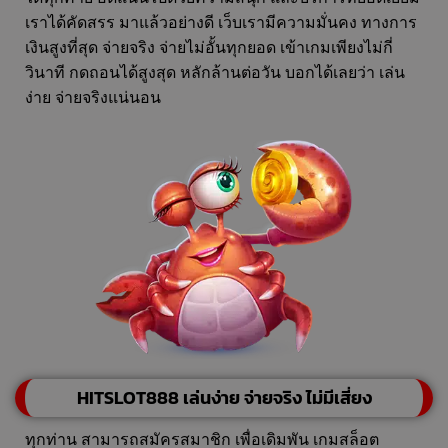
เราได้คัดสรร มาแล้วอย่างดี เว็บเรามีความมั่นคง ทางการ
เงินสูงที่สุด จ่ายจริง จ่ายไม่อั้นทุกยอด เข้าเกมเพียงไม่กี่
วินาที กดถอนได้สูงสุด หลักล้านต่อวัน บอกได้เลยว่า เล่น
ง่าย จ่ายจริงแน่นอน
HITSLOT888 เล่นง่าย จ่ายจริง ไม่มีเสี่ยง
ทุกท่าน สามารถสมัครสมาชิก เพื่อเดิมพัน เกมสล็อต