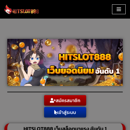
Skip
to
content
สมัครสมาชิก
เข้าสู่ระบบ
HITSLOT888 เว็บสล็อตมาแรง อันดับ 1