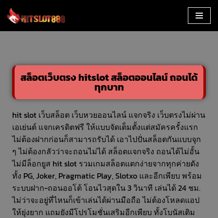
Skip
to
content
สล็อตเว็บตรง hitslot สล็อตออนไลน์ ถอนได้
ทุกบาท
hit
slot
เว็บ
สล
็อต
เว็บหวยออนไลน์
แ
จกจริง
เว็บตรงไม่ผ่าน
เอเย่นต์
แจกเครดิตฟรี
ให้แบบจัดเต็มตั้งแต่สมัครครั้งแรก
ไม่ต้องฝากก่อนก็สามารถรับได้ เอาไปปั่นสล็อตกันแบบจุก
ๆ ไม่ต้องกลัวว่าจะถอนไม่ได้
สล
็อต
แ
จกจริง ถอนได้
ไม
่อั้
น
ไม่มีล็อก
ยูส
hit
slot
รวมเก
ม
สล
อตแ
ตกง่าย
จากทุกค
่า
ยดัง
ทั้ง PG,
Joker
,
Pragmatic
Pl
ay
,
S
lo
txo
และอี
ก
เพีย
บ
พร้อม
ร
ะบบฝาก-ถอนออโต้
โอนไวสุดใน
3
วินาที เล่นได้ 24 ชม.
ไม่ว่าจะอยู่ที่ไหนก็เข้าเล่นได้ผ่านมือถือ ไม่ต้องโหลดแอป
ให้ยุ่งยาก
แถมยังมีโปรโมชั่นเสริมอีกเพียบ ทั้งโบนัสเติม