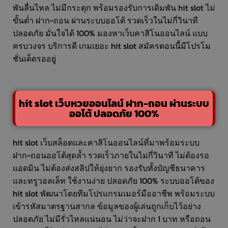
พันลื่นไหล ไม่มีกระตุก พร้อมรองรับการเดิมพัน
hit
slot
ไม่
ขั้นต
่ำ
ฝาก-ถอน
ผ่านระบบออโต้
รวดเร็วในไม่กี่วินาที
ปลอดภัย มั่นใจได้ 100% มองหาเว็บคาสิโนออนไลน์
แบบ
ครบวงจร บริการดี เกมเยอะ
hit
slot
สมัครตอนนี้มีโปรโม
ชั่นเด็ดรออยู่
hit slot เว็บหวยออนไลน์ ฝาก-ถอน ผ่านระบบ
ออโต้ ปลอดภัย 100%
hit
slot
เว็บ
สล
็อตแ
ละคาสิโนออนไลน์ที่มาพร้อมระบบ
ฝาก-ถอนออโต้สุดล้ำ รวดเร็วภายในไม่กี่วินาที ไม่ต้องรอ
แอดม
ิน
ไม่ต้องส่งสลิปให้ยุ่งยาก รองรับทั้งบัญชีธนาคาร
และทรูวอล
เล
็ท
ใช้งานง่าย ปลอดภัย 100% ระบบออโต้ของ
hit
slot
พัฒนาโดยทีมโปรแกรมเมอร์มืออาชีพ พร้อมระบบ
เข้ารหัสมาตรฐานสากล ข้อมูลของผู้เล่นถูกเก็บไว้อย่าง
ปลอดภัย ไม่มีรั่วไหลแน่นอน ไม่ว่าจะฝาก 1 บาท หรือถอน