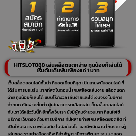
HITSLOT888 เล่นสล็อตแตกง่าย ทุนน้อยก็เล่นได้
เริ่มต้นเดิมพันเพียงแค่ 1 บาท
เว็บสล็อตออนไลน์ชั้นนำ ที่ยอดเยี่ยมที่สุด เป็นเกมพนันออนไลน์ ที่
ได้รับการยอมรับ มากที่สุดในตอนนี้ เกมสล็อตเล่นง่าย สล็อตแตก
ง่าย ทุนน้อยก็เล่นได้ แบบไร้กังวล เล่นง่ายและได้เงินจริง ไม่มีการ
กำหนด เงินฝากขั้นต่ำ ผู้เล่นสามารถเลือกเล่น เว็บสล็อตออนไลน์
กับเราได้แล้ววันนี้ที่ อีกทั้งเว็บเรา ยังมีผู้คนจำนวนมาก ที่สนใจใช้
บริการ เว็บตรง ด้วยการบริการ ที่มีหลายค่ายเกม สล็อตยอดฮิต ที่
เปิดให้บริการ มาพร้อมกับ โบนัสก้อนโต และมีพนักงาน ให้บริการผู้
เล่นของเราอย่างมืออาชีพ ที่สำคัญเรามีการพัฒนา ระบบตลอด